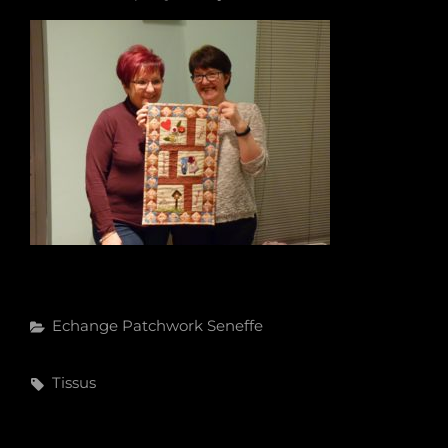
Categories
Echange
Patchwork
Seneffe
Tags,
Tissus