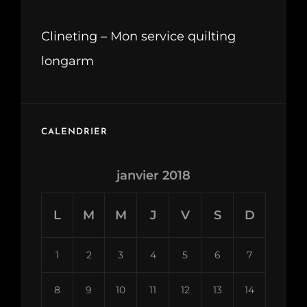
Clineting – Mon service quilting
longarm
CALENDRIER
janvier 2018
L
M
M
J
V
S
D
1
2
3
4
5
6
7
8
9
10
11
12
13
14