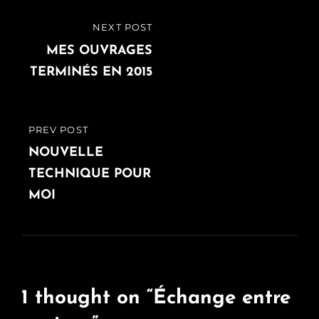
Navigation
NEXT POST
NEXT
de
POST
MES OUVRAGES
TERMINÉS EN 2015
l’article
PREV POST
PREVIOUS
POST
NOUVELLE
TECHNIQUE POUR
MOI
1 thought on “
Échange entre