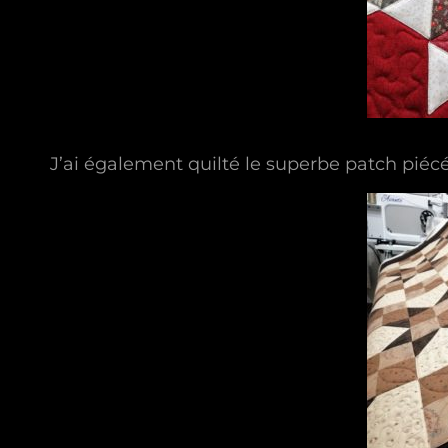
J’ai également quilté le superbe patch piécé