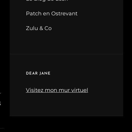
Patch en Ostrevant
Zulu & Co
DEAR JANE
Visitez mon mur virtuel
T
S