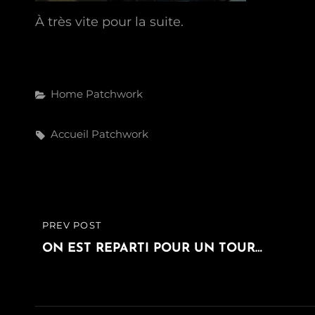
À très vite pour la suite.
Categories
Home
Patchwork
Tags,
Accueil
Patchwork
Navigation
PREV POST
PREVIOUS
de
POST
ON EST REPARTI POUR UN TOUR…
l’article