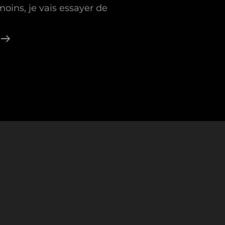
ins, je vais essayer de
Mise
À
Jour
Des
Projets
En
Cours