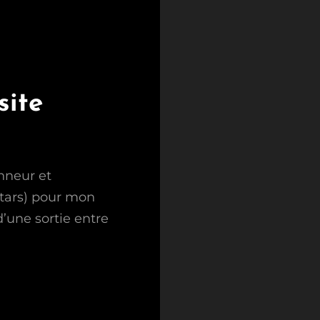
site
nneur et
stars) pour mon
 d’une sortie entre