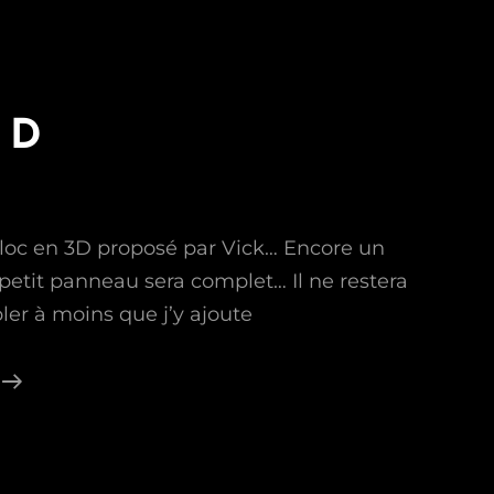
3 D
bloc en 3D proposé par Vick… Encore un
petit panneau sera complet… Il ne restera
ler à moins que j’y ajoute
Le
Bloc
3
D