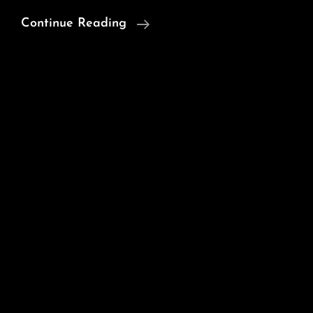
J’ai
Continue Reading
Gagné
;o)