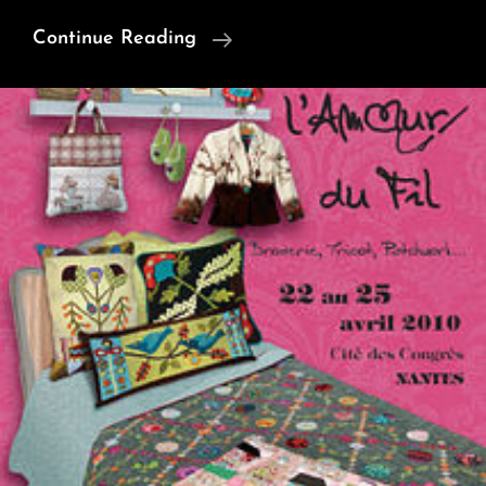
Travaux
Continue Reading
Pour
Mon
Futur
Coin
Couture