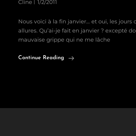
Cline
1/2/2011
Nous voici à la fin janvier… et oui, les jours 
allures. Qu’ai-je fait en janvier ? excepté 
mauvaise grippe qui ne me lâche
Qu’en
Continue Reading
Est-
Il
De
Mon
Planning
De
Janvier
?