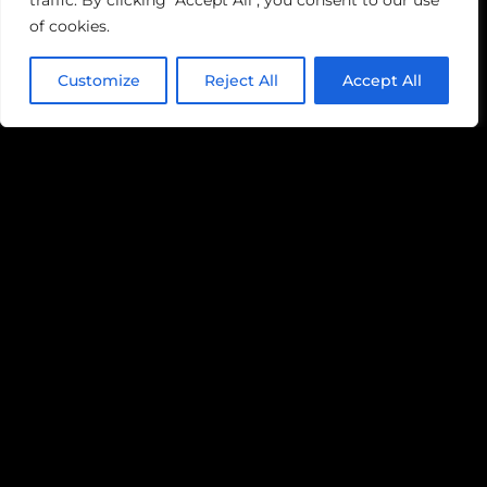
traffic. By clicking "Accept All", you consent to our use
of cookies.
Customize
Reject All
Accept All
Mon log cabin terminé
Cline
1/9/2009