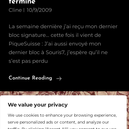
terminé
Cline
10/9/2009
La semaine dernière j’ai reçu mon dernier
bloc signature… cette fois il vient de
PiqueSuisse : J’ai aussi envoyé mon
dernier bloc à Souris7, j’espère qu’il ne
s’est pas perdu
Echanges
Continue Reading
Blocs
Signatures
Terminé
We value your privacy
We use cookies to enhance your browsing experience,
serve personalized ads or content, and analyze our