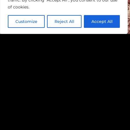
traffic. By clicking "Accept All", you consent to our use
of cookies.
Customize
Reject All
Accept All
Tous les siggys sont partis
Cline
22/8/2009