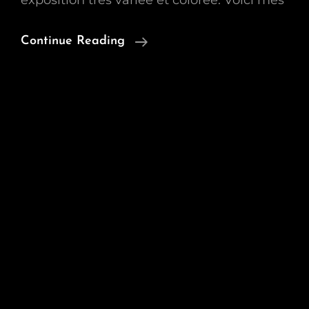
exposition très variée et colorée. Voici mes
Exposition
Continue Reading
À
Chatelet