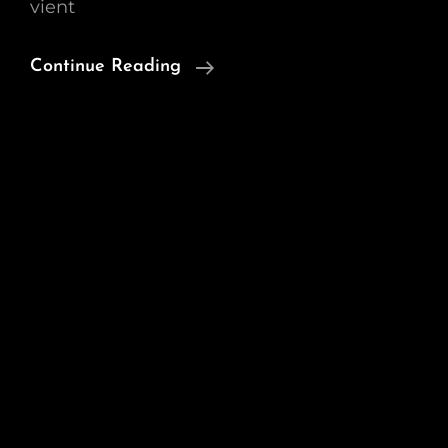
vient
5ème
Continue Reading
Page
De
Mon
Cahier
De
Brodeuse