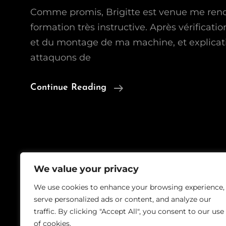
Comme promis, Brigitte est venue me rend
formation très instructive. Après vérification
et du montage de ma machine, et explicat
attaquons de
Formation
Continue Reading
Avec
Brigitte
We value your privacy
We use cookies to enhance your browsing experience,
Copyrig
serve personalized ads or content, and analyze our
traffic. By clicking "Accept All", you consent to our use
of cookies.