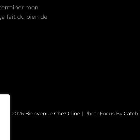
à terminer mon
a fait du bien de
ht © 2026
Bienvenue Chez Cline
|
PhotoFocus By
Catch