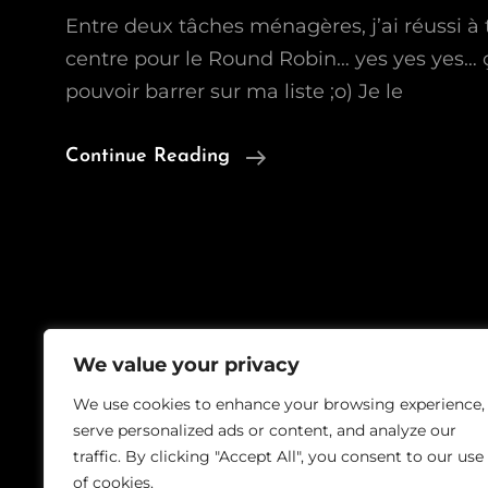
Entre deux tâches ménagères, j’ai réussi 
centre pour le Round Robin… yes yes yes… ç
pouvoir barrer sur ma liste ;o) Je le
1ère
Continue Reading
Tâche
Terminée
We value your privacy
Copyrig
We use cookies to enhance your browsing experience,
serve personalized ads or content, and analyze our
traffic. By clicking "Accept All", you consent to our use
of cookies.