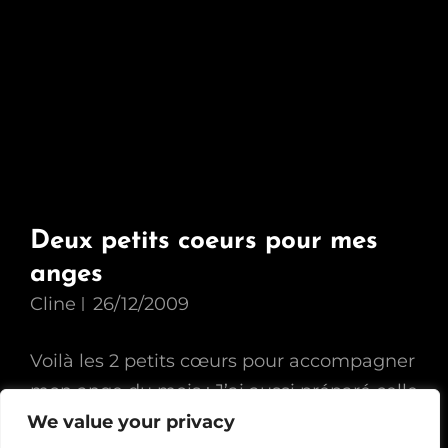
Deux petits coeurs pour mes
anges
Cline
26/12/2009
Voilà les 2 petits cœurs pour accompagner
mon ange du mois : J’ai aussi préparé celle
du mois dernier. Et oui, je termine l’année
We value your privacy