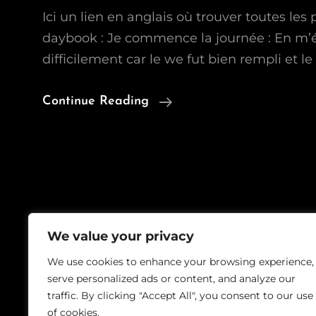
Ici un lien en anglais où trouver toutes les 
daybook : Je commence la journée : En m’é
difficilement car le we fut bien rempli et le
Daybook
Continue Reading
Du
Lundi
We value your privacy
Copyrig
We use cookies to enhance your browsing experience,
serve personalized ads or content, and analyze our
traffic. By clicking "Accept All", you consent to our use
of cookies.