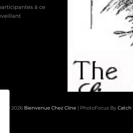
participantes à ce
veillant
ht © 2026
Bienvenue Chez Cline
|
PhotoFocus By
Catch