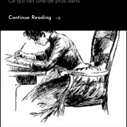
Ce qui fait une de plus dans
Encore
Continue Reading
Un
Bloc
Siggy
Et
Une
Suprise