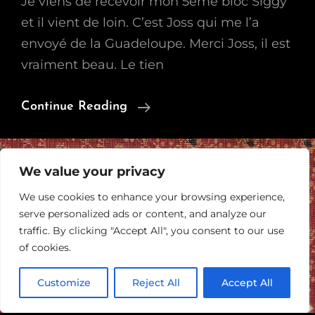
Je viens de recevoir mon 5ème bloc Siggy
et il vient de loin. C’est Joss qui me l’a
envoyé de la Guadeloupe. Merci Joss, il est
vraiment beau. Le tien
5ème
Continue Reading
Bloc
Siggy
Reçu
We value your privacy
We use cookies to enhance your browsing experience,
serve personalized ads or content, and analyze our
traffic. By clicking "Accept All", you consent to our use
of cookies.
Customize
Reject All
Accept All