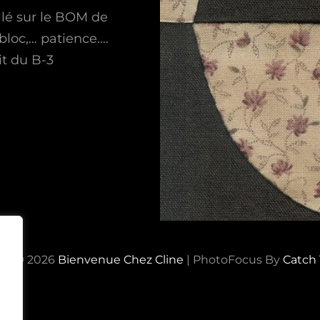
llé sur le BOM de
 bloc,… patience….
it du B-3
ht © 2026
Bienvenue Chez Cline
|
PhotoFocus By
Catch