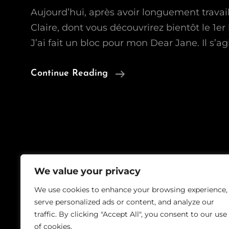
Aujourd’hui, après avoir longuement travai
Claire, dont vous découvrirez bientôt le 1er
J’ai fait un bloc pour mon Dear Jane. Il s’ag
Un
Continue Reading
Bloc
Pour
Le
DJ
We value your privacy
Copyrig
We use cookies to enhance your browsing experience,
serve personalized ads or content, and analyze our
traffic. By clicking "Accept All", you consent to our use
of cookies.